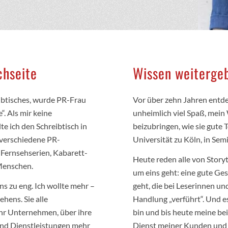
chseite
Wissen weitergeb
eibtisches, wurde PR-Frau
Vor über zehn Jahren entde
. Als mir keine
unheimlich viel Spaß, mei
te ich den Schreibtisch in
beizubringen, wie sie gute
 verschiedene PR-
Universität zu Köln, in Se
Fernsehserien, Kabarett-
Heute reden alle von Storyte
Menschen.
um eins geht: eine gute Ges
s zu eng. Ich wollte mehr –
geht, die bei Leserinnen un
hens. Sie alle
Handlung „verführt“. Und e
 ihr Unternehmen, über ihre
bin und bis heute meine be
und Dienstleistungen mehr
Dienst meiner Kunden und 