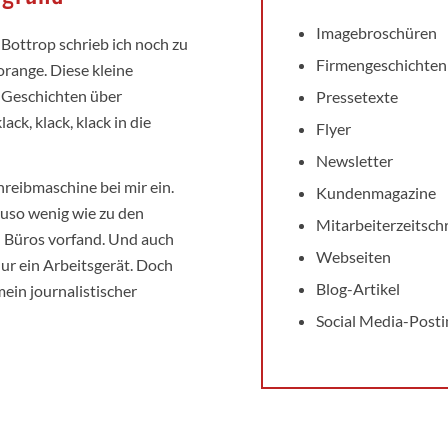
Imagebroschüren
 Bottrop schrieb ich noch zu
Firmengeschichten
orange. Diese kleine
 Geschichten über
Pressetexte
ck, klack, klack in die
Flyer
Newsletter
reibmaschine bei mir ein.
Kundenmagazine
auso wenig wie zu den
Mitarbeiterzeitschr
n Büros vorfand. Und auch
Webseiten
nur ein Arbeitsgerät. Doch
Blog-Artikel
ein journalistischer
Social Media-Posti