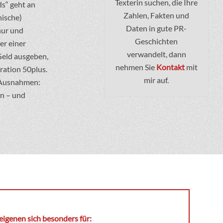
Texterin suchen, die Ihre
ds“ geht an
Zahlen, Fakten und
nische)
Daten in gute PR-
nur und
Geschichten
er einer
verwandelt, dann
 Geld ausgeben,
nehmen Sie
Kontakt
mit
eration 50plus.
mir auf.
n Ausnahmen:
an – und
igenen sich besonders für: